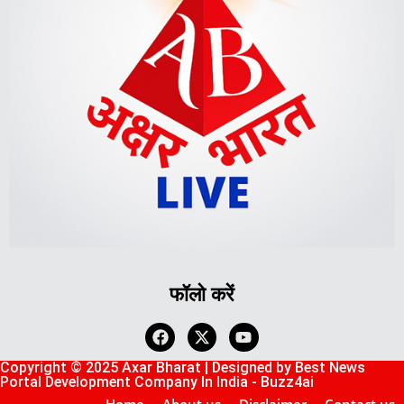
Lexifo
askdaman
digital Griot
Mortarix
Launchlify
फॉलो करें
Copyright © 2025 Axar Bharat | Designed by
Best News
Portal Development Company In India
-
Buzz4ai