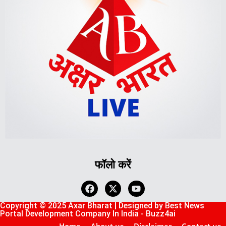
Lexifo
askdaman
digital Griot
Mortarix
Launchlify
फॉलो करें
Copyright © 2025 Axar Bharat | Designed by
Best News
Portal Development Company In India
-
Buzz4ai