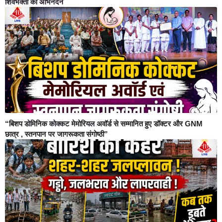
शिवभक्तों का अभिनंदन
“बिशप डोमिनिक कोक्कट मेमोरियल अवॉर्ड से सम्मानित हुए डॉक्टर और GNM
छात्र , स्तनपान पर जागरूकता संगोष्ठी”