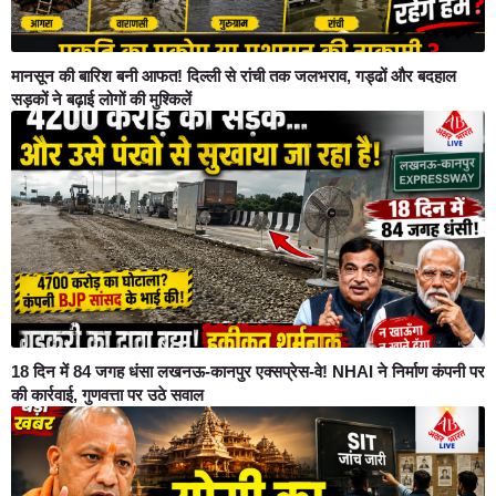
मानसून की बारिश बनी आफत! दिल्ली से रांची तक जलभराव, गड्ढों और बदहाल
सड़कों ने बढ़ाई लोगों की मुश्किलें
18 दिन में 84 जगह धंसा लखनऊ-कानपुर एक्सप्रेस-वे! NHAI ने निर्माण कंपनी पर
की कार्रवाई, गुणवत्ता पर उठे सवाल