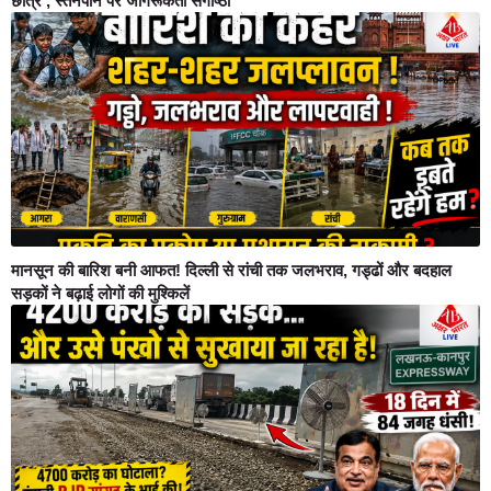
छात्र , स्तनपान पर जागरूकता संगोष्ठी”
मानसून की बारिश बनी आफत! दिल्ली से रांची तक जलभराव, गड्ढों और बदहाल
सड़कों ने बढ़ाई लोगों की मुश्किलें